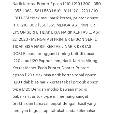
Narik Kertas, Printer Epson L110 L210 L300 L350
L355 L363 L561 L563 L810 L811 L120 L220 L310
L311 L361 tidak mau narik kertas, printer epson
l110 l210 l300 l350 l355 MENGATASI PRINTER
EPSON SERI L TIDAK BISA NARIK KERTAS ... Apr
22, 2020 · MENGATASI PRINTER EPSON SERI L
TIDAK BISA NARIK KERTAS / NARIK KERTAS
DOBLE. cara mengganti timing belt di epson
l220 atau l120 Papper Jam, Narik Kertas Miring,
Kertas Macet Pada Printer Docter Printer:
epson l120 tidak bisa narik kertas tebal epson
l120 tidak bisa narik kertas tebal produk epson
type L120 Dengan modip bawaan modip
pabrikan . untuk type ini memang sangat
praktis dan lumayan cepat dengan hasil yang
lumayan bagus. tapi tahukah anda kelemahan