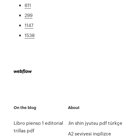
611
299
1147
1538
On the blog
About
Libro pienso 1 editorial
Jin shin jyutsu pdf türkçe
trillas pdf
A2 seviyesi ingilizce