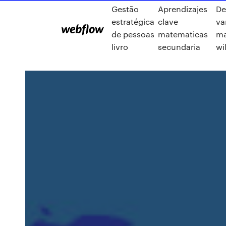
Gestão
Aprendizajes
De
estratégica
clave
va
de pessoas
matematicas
ma
livro
secundaria
wi