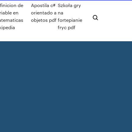
finicion de
Apostila c#
Szkoła gry
riable en
orientado a
na
tematicas
objetos pdf
fortepianie
kipedia
fryc pdf