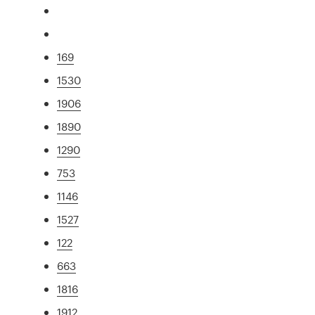
169
1530
1906
1890
1290
753
1146
1527
122
663
1816
1912