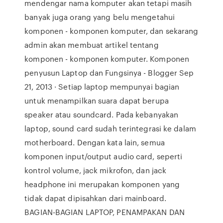
mendengar nama komputer akan tetapi masih
banyak juga orang yang belu mengetahui
komponen - komponen komputer, dan sekarang
admin akan membuat artikel tentang
komponen - komponen komputer. Komponen
penyusun Laptop dan Fungsinya - Blogger Sep
21, 2013 · Setiap laptop mempunyai bagian
untuk menampilkan suara dapat berupa
speaker atau soundcard. Pada kebanyakan
laptop, sound card sudah terintegrasi ke dalam
motherboard. Dengan kata lain, semua
komponen input/output audio card, seperti
kontrol volume, jack mikrofon, dan jack
headphone ini merupakan komponen yang
tidak dapat dipisahkan dari mainboard.
BAGIAN-BAGIAN LAPTOP, PENAMPAKAN DAN