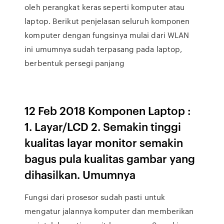
oleh perangkat keras seperti komputer atau
laptop. Berikut penjelasan seluruh komponen
komputer dengan fungsinya mulai dari WLAN
ini umumnya sudah terpasang pada laptop,
berbentuk persegi panjang
12 Feb 2018 Komponen Laptop :
1. Layar/LCD 2. Semakin tinggi
kualitas layar monitor semakin
bagus pula kualitas gambar yang
dihasilkan. Umumnya
Fungsi dari prosesor sudah pasti untuk
mengatur jalannya komputer dan memberikan