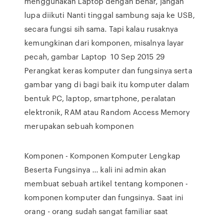
menggunakan Laptop dengan benar, jangan
lupa diikuti Nanti tinggal sambung saja ke USB,
secara fungsi sih sama. Tapi kalau rusaknya
kemungkinan dari komponen, misalnya layar
pecah, gambar Laptop 10 Sep 2015 29
Perangkat keras komputer dan fungsinya serta
gambar yang di bagi baik itu komputer dalam
bentuk PC, laptop, smartphone, peralatan
elektronik, RAM atau Random Access Memory
merupakan sebuah komponen
Komponen - Komponen Komputer Lengkap
Beserta Fungsinya ... kali ini admin akan
membuat sebuah artikel tentang komponen -
komponen komputer dan fungsinya. Saat ini
orang - orang sudah sangat familiar saat