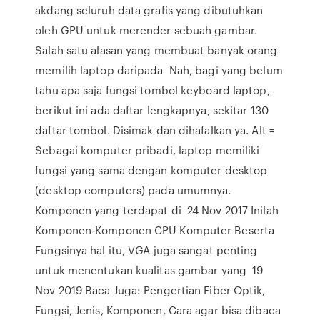
akdang seluruh data grafis yang dibutuhkan
oleh GPU untuk merender sebuah gambar.
Salah satu alasan yang membuat banyak orang
memilih laptop daripada Nah, bagi yang belum
tahu apa saja fungsi tombol keyboard laptop,
berikut ini ada daftar lengkapnya, sekitar 130
daftar tombol. Disimak dan dihafalkan ya. Alt =
Sebagai komputer pribadi, laptop memiliki
fungsi yang sama dengan komputer desktop
(desktop computers) pada umumnya.
Komponen yang terdapat di 24 Nov 2017 Inilah
Komponen-Komponen CPU Komputer Beserta
Fungsinya hal itu, VGA juga sangat penting
untuk menentukan kualitas gambar yang 19
Nov 2019 Baca Juga: Pengertian Fiber Optik,
Fungsi, Jenis, Komponen, Cara agar bisa dibaca