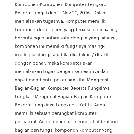
Komponen-Komponen Komputer Lengkap
Beserta Fungsi dan ... Nov 20, 2016 · Dalam
menjalankan tugasnya, komputer memiliki
komponen komponen yang tersusun dan saling
berhubungan antara satu dengan yang lainnya,
komponen ini memiliki fungsinya masing-
masing sehingga apabila disatukan / dirakit
dengan benar, maka komputer akan
menjalankan tugas dengan semestinya dan
dapat membantu pekerjaan kita. Mengenal
Bagian-Bagian Komputer Beserta Fungsinya
Lengkap Mengenal Bagian-Bagian Komputer
Beserta Fungsinya Lengkap – Ketika Anda
memiliki sebuah perangkat komputer,
pernahkah Anda mencoba mengetahui tentang
bagian dan fungsi komponen komputer yang