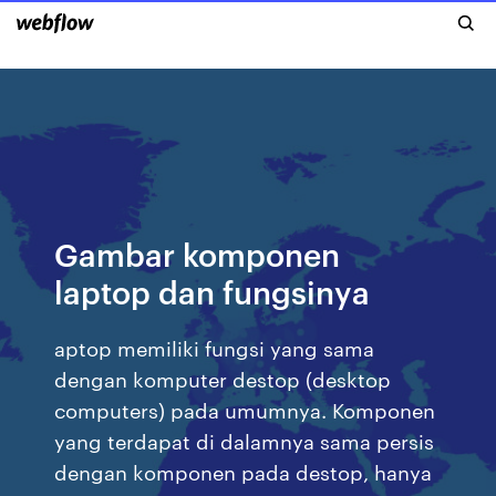
Gambar komponen
laptop dan fungsinya
aptop memiliki fungsi yang sama
dengan komputer destop (desktop
computers) pada umumnya. Komponen
yang terdapat di dalamnya sama persis
dengan komponen pada destop, hanya