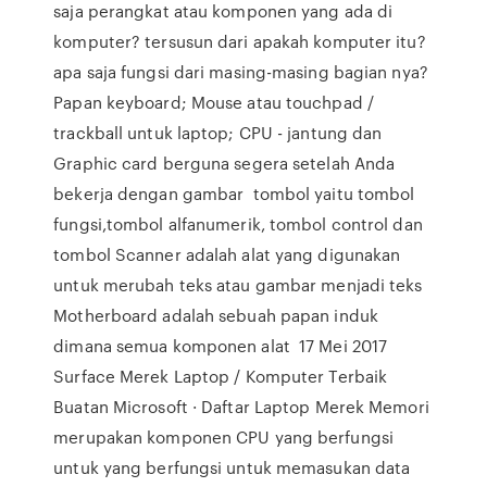
saja perangkat atau komponen yang ada di
komputer? tersusun dari apakah komputer itu?
apa saja fungsi dari masing-masing bagian nya?
Papan keyboard; Mouse atau touchpad /
trackball untuk laptop; CPU - jantung dan
Graphic card berguna segera setelah Anda
bekerja dengan gambar tombol yaitu tombol
fungsi,tombol alfanumerik, tombol control dan
tombol Scanner adalah alat yang digunakan
untuk merubah teks atau gambar menjadi teks
Motherboard adalah sebuah papan induk
dimana semua komponen alat 17 Mei 2017
Surface Merek Laptop / Komputer Terbaik
Buatan Microsoft · Daftar Laptop Merek Memori
merupakan komponen CPU yang berfungsi
untuk yang berfungsi untuk memasukan data