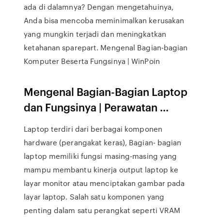
ada di dalamnya? Dengan mengetahuinya,
Anda bisa mencoba meminimalkan kerusakan
yang mungkin terjadi dan meningkatkan
ketahanan sparepart. Mengenal Bagian-bagian
Komputer Beserta Fungsinya | WinPoin
Mengenal Bagian-Bagian Laptop
dan Fungsinya | Perawatan ...
Laptop terdiri dari berbagai komponen
hardware (perangakat keras), Bagian- bagian
laptop memiliki fungsi masing-masing yang
mampu membantu kinerja output laptop ke
layar monitor atau menciptakan gambar pada
layar laptop. Salah satu komponen yang
penting dalam satu perangkat seperti VRAM