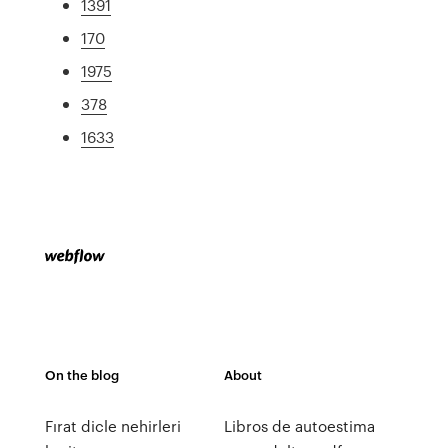
1391
170
1975
378
1633
On the blog
About
Fırat dicle nehirleri
Libros de autoestima