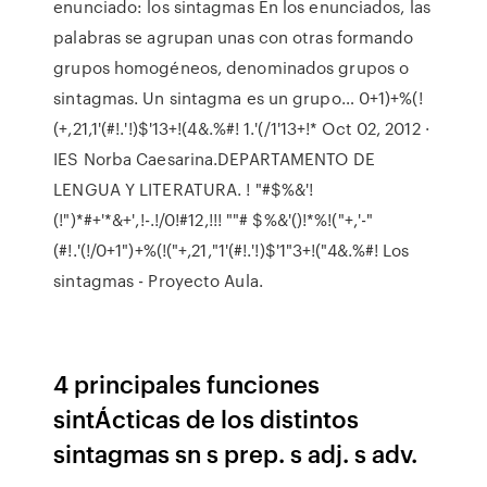
enunciado: los sintagmas En los enunciados, las
palabras se agrupan unas con otras formando
grupos homogéneos, denominados grupos o
sintagmas. Un sintagma es un grupo… 0+1)+%(!
(+,21,1'(#!.'!)$'13+!(4&.%#! 1.'(/1'13+!* Oct 02, 2012 ·
IES Norba Caesarina.DEPARTAMENTO DE
LENGUA Y LITERATURA. ! "#$%&'!
(!")*#+'*&+',!-.!/0!#12,!!! ""# $%&'()!*%!("+,'-"
(#!.'(!/0+1")+%(!("+,21,"1'(#!.'!)$'1"3+!("4&.%#! Los
sintagmas - Proyecto Aula.
4 principales funciones
sintÁcticas de los distintos
sintagmas sn s prep. s adj. s adv.