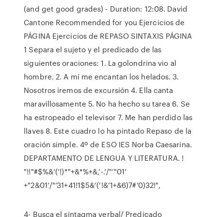
(and get good grades) - Duration: 12:08. David
Cantone Recommended for you Ejercicios de
PÁGINA Ejercicios de REPASO SINTAXIS PÁGINA
1 Separa el sujeto y el predicado de las
siguientes oraciones: 1. La golondrina vio al
hombre. 2. A mí me encantan los helados. 3.
Nosotros iremos de excursión 4. Ella canta
maravillosamente 5. No ha hecho su tarea 6. Se
ha estropeado el televisor 7. Me han perdido las
llaves 8. Este cuadro lo ha pintado Repaso de la
oración simple. 4º de ESO IES Norba Caesarina.
DEPARTAMENTO DE LENGUA Y LITERATURA. !
"!!"#$%&’(’!)*"+&*%+&,’-.’/"’"01’
+"2&01’/"’31+41!1$5&’(’!&’1+&6)7#’0)32!",
4- Busca el sintagma verbal/ Predicado