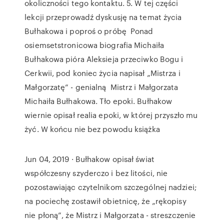
okoliczności tego kontaktu. 5. W tej części
lekcji przeprowadź dyskusję na temat życia
Bułhakowa i poproś o próbę Ponad
osiemsetstronicowa biografia Michaiła
Bułhakowa pióra Aleksieja przeciwko Bogu i
Cerkwii, pod koniec życia napisał „Mistrza i
Małgorzatę” - genialną Mistrz i Małgorzata
Michaiła Bułhakowa. Tło epoki. Bułhakow
wiernie opisał realia epoki, w której przyszło mu
żyć. W końcu nie bez powodu książka
Jun 04, 2019 · Bułhakow opisał świat
współczesny szyderczo i bez litości, nie
pozostawiając czytelnikom szczególnej nadziei;
na pociechę zostawił obietnicę, że „rękopisy
nie płoną”, że Mistrz i Małgorzata - streszczenie