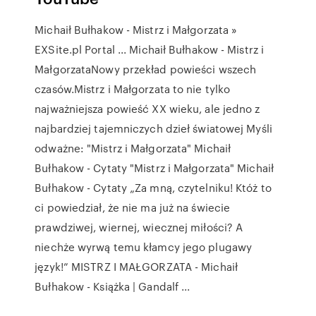
Michaił Bułhakow - Mistrz i Małgorzata »
EXSite.pl Portal ... Michaił Bułhakow - Mistrz i
MałgorzataNowy przekład powieści wszech
czasów.Mistrz i Małgorzata to nie tylko
najważniejsza powieść XX wieku, ale jedno z
najbardziej tajemniczych dzieł światowej Myśli
odważne: "Mistrz i Małgorzata" Michaił
Bułhakow - Cytaty "Mistrz i Małgorzata" Michaił
Bułhakow - Cytaty „Za mną, czytelniku! Któż to
ci powiedział, że nie ma już na świecie
prawdziwej, wiernej, wiecznej miłości? A
niechże wyrwą temu kłamcy jego plugawy
język!” MISTRZ I MAŁGORZATA - Michaił
Bułhakow - Książka | Gandalf ...