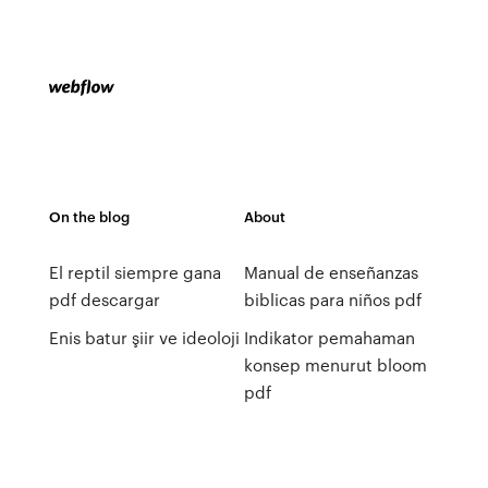
On the blog
About
El reptil siempre gana
Manual de enseñanzas
pdf descargar
biblicas para niños pdf
Enis batur şiir ve ideoloji
Indikator pemahaman
konsep menurut bloom
pdf